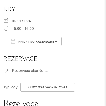
KDY
06.11.2024
15:00 - 16:00
PŘIDAT DO KALENDÁŘE
Download ICS
Google Calendar
iCalendar
Office 365
Outlook Live
REZERVACE
Rezervace ukončena
Typ jógy:
ASHTANGA VINYASA YOGA
Rezervace