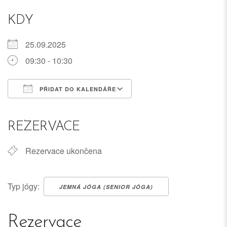
KDY
25.09.2025
09:30 - 10:30
PŘIDAT DO KALENDÁŘE
Download ICS
Google Calendar
iCalendar
Office 365
Outlook Live
REZERVACE
Rezervace ukončena
Typ jógy:
JEMNÁ JÓGA (SENIOR JÓGA)
Rezervace