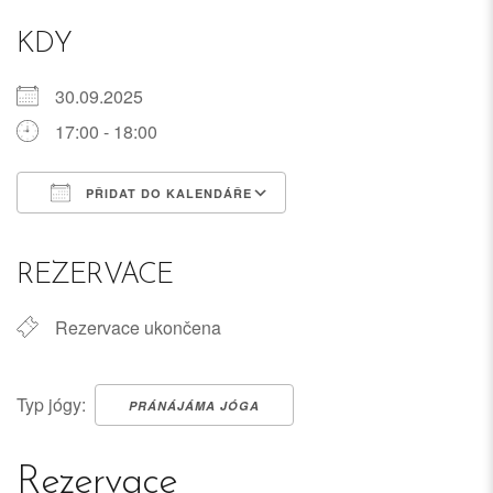
KDY
30.09.2025
17:00 - 18:00
PŘIDAT DO KALENDÁŘE
Download ICS
Google Calendar
iCalendar
Office 365
Outlook Live
REZERVACE
Rezervace ukončena
Typ jógy:
PRÁNÁJÁMA JÓGA
Rezervace