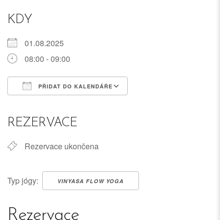
KDY
01.08.2025
08:00 - 09:00
PŘIDAT DO KALENDÁŘE
Download ICS
Google Calendar
iCalendar
Office 365
Outlook Live
REZERVACE
Rezervace ukončena
Typ jógy:
VINYASA FLOW YOGA
Rezervace