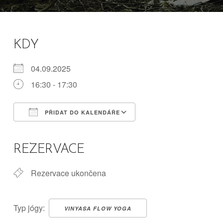
KDY
04.09.2025
16:30 - 17:30
PŘIDAT DO KALENDÁŘE
Download ICS
Google Calendar
iCalendar
Office 365
Outlook Live
REZERVACE
Rezervace ukončena
Typ jógy:
VINYASA FLOW YOGA