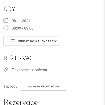
KDY
08.11.2024
08:00 - 09:00
PŘIDAT DO KALENDÁŘE
Download ICS
Google Calendar
iCalendar
Office 365
Outlook Live
REZERVACE
Rezervace ukončena
Typ jógy:
VINYASA FLOW YOGA
Rezervace