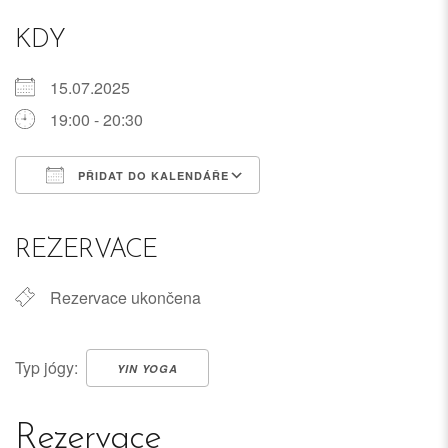
KDY
15.07.2025
19:00 - 20:30
PŘIDAT DO KALENDÁŘE
Download ICS
Google Calendar
iCalendar
Office 365
Outlook Live
REZERVACE
Rezervace ukončena
Typ jógy:
YIN YOGA
Rezervace