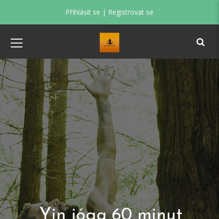
Přihlásit se
|
Registrovat se
Yin jóga 60 minut