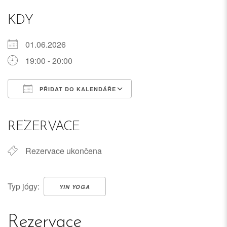
KDY
01.06.2026
19:00 - 20:00
PŘIDAT DO KALENDÁŘE
Download ICS
Google Calendar
iCalendar
Office 365
Outlook Live
REZERVACE
Rezervace ukončena
Typ jógy:
YIN YOGA
Rezervace