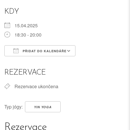
KDY
15.04.2025
18:30 - 20:00
PŘIDAT DO KALENDÁŘE
Download ICS
Google Calendar
iCalendar
Office 365
Outlook Live
REZERVACE
Rezervace ukončena
Typ jógy:
YIN YOGA
Rezervace